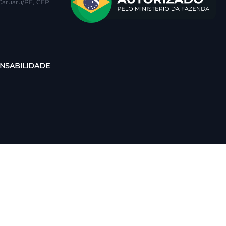
Caruaru/PE, CEP
NSABILIDADE