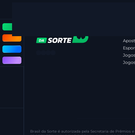
CASSINO
ESPORTES
Apos
Apost
Espor
Jogos
Jogos
Brasil da Sorte é autorizada pela Secretaria de Prêmios