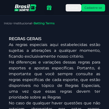
Entrar
Cadastre-se
Início
>
Institucional
>
Betting Terms
REGRAS GERAIS
As regras especiais aqui estabelecidas estão
sujeitas a alterações a qualquer momento,
ficando exclusivamente nosso critério.
Há diferenças e variações dessas regras para
esportes e apostas específicas. Portanto, é
importante que você sempre consulte as
regras específicas de cada esporte, que estão
disponíveis no tópico de Regras Especiais,
uma vez que essas regras devem ter
prioridade sobre as Regras
No caso de qualquer haver questões que não
estejam abrangidas por estas regras,