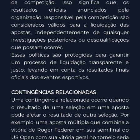
da competição. Isso significa que os
resultados oficiais anunciados pela
organização responsável pela competição são
considerados válidos para a liquidação das
apostas, independentemente de quaisquer
investigações posteriores ou desqualificações
que possam ocorrer.
Essas políticas são protegidas para garantir
um processo de liquidação transparente e
justo, levando em conta os resultados finais
oficiais dos eventos esportivos.
CONTINGÊNCIAS RELACIONADAS
Uma contingência relacionada ocorre quando
o resultado de uma seleção em uma aposta
pode afetar o resultado de outra seleção. Por
exemplo, uma aposta múltipla que combina a
vitória de Roger Federer em sua semifinal do
US Open com sua vitória geral no torneio seria