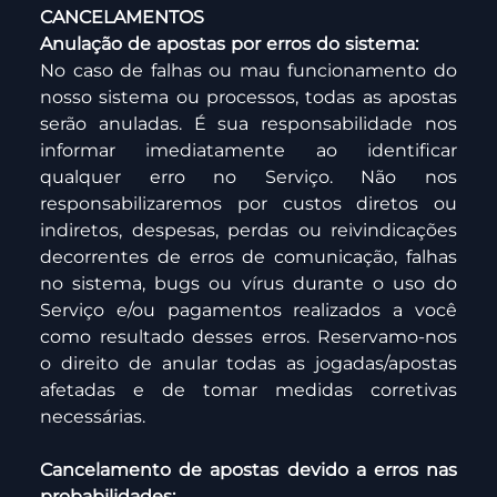
CANCELAMENTOS
Anulação de apostas por erros do sistema:
No caso de falhas ou mau funcionamento do
nosso sistema ou processos, todas as apostas
serão anuladas. É sua responsabilidade nos
informar imediatamente ao identificar
qualquer erro no Serviço. Não nos
responsabilizaremos por custos diretos ou
indiretos, despesas, perdas ou reivindicações
decorrentes de erros de comunicação, falhas
no sistema, bugs ou vírus durante o uso do
Serviço e/ou pagamentos realizados a você
como resultado desses erros. Reservamo-nos
o direito de anular todas as jogadas/apostas
afetadas e de tomar medidas corretivas
necessárias.
Cancelamento de apostas devido a erros nas
probabilidades: