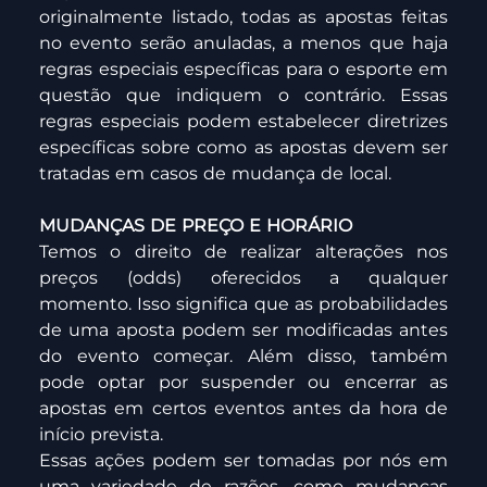
originalmente listado, todas as apostas feitas
no evento serão anuladas, a menos que haja
regras especiais específicas para o esporte em
questão que indiquem o contrário. Essas
regras especiais podem estabelecer diretrizes
específicas sobre como as apostas devem ser
tratadas em casos de mudança de local.
MUDANÇAS DE PREÇO E HORÁRIO
Temos o direito de realizar alterações nos
preços (odds) oferecidos a qualquer
momento. Isso significa que as probabilidades
de uma aposta podem ser modificadas antes
do evento começar. Além disso, também
pode optar por suspender ou encerrar as
apostas em certos eventos antes da hora de
início prevista.
Essas ações podem ser tomadas por nós em
uma variedade de razões, como mudanças