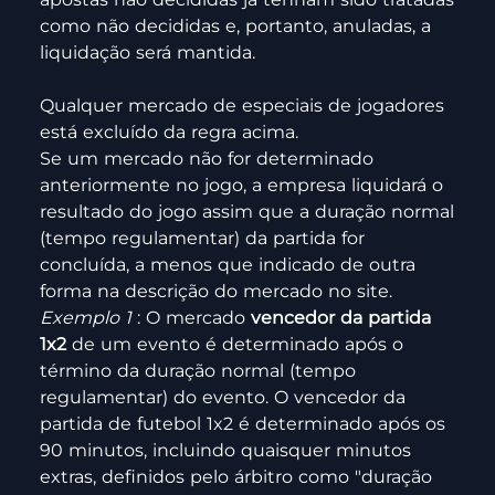
como não decididas e, portanto, anuladas, a
liquidação será mantida.
Qualquer mercado de especiais de jogadores
está excluído da regra acima.
Se um mercado não for determinado
anteriormente no jogo, a empresa liquidará o
resultado do jogo assim que a duração normal
(tempo regulamentar) da partida for
concluída, a menos que indicado de outra
forma na descrição do mercado no site.
Exemplo 1
: O mercado
vencedor da partida
1x2
de um evento é determinado após o
término da duração normal (tempo
regulamentar) do evento. O vencedor da
partida de futebol 1x2 é determinado após os
90 minutos, incluindo quaisquer minutos
extras, definidos pelo árbitro como "duração