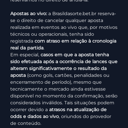
Apostas ao vivo:
a Brasildasorte.bet.br reserva-
se o direito de cancelar qualquer aposta
realizada em eventos ao vivo que, por motivos
técnicos ou operacionais, tenha sido
registrada
com atraso em relação à cronologia
real da partida
.
Em especial,
casos em que a aposta tenha
sido efetuada após a ocorrência de lances que
alteram significativamente o resultado da
aposta
(como gols, cartões, penalidades ou
encerramento de período), mesmo que
tecnicamente o mercado ainda estivesse
disponível no momento da confirmação, serão
considerados inválidos. Tais situações podem
ocorrer devido a
atrasos na atualização de
odds e dados ao vivo
, oriundos do provedor
de conteúdo.