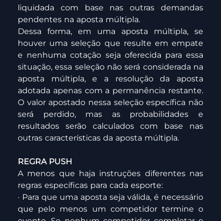
liquidada com base nas outras demandas
pendentes na aposta múltipla.
Dessa forma, em uma aposta múltipla, se
houver uma seleção que resulte em empate
e nenhuma cotação seja oferecida para essa
situação, essa seleção não será considerada na
aposta múltipla, e a resolução da aposta
adotada apenas com a permanência restante.
O valor apostado nessa seleção específica não
será perdido, mas as probabilidades e
resultados serão calculados com base nas
outras características da aposta múltipla.
REGRA PUSH
A menos que haja instruções diferentes nas
regras específicas para cada esporte:
· Para que uma aposta seja válida, é necessário
que pelo menos um competidor termine o
evento. Se nenhum competidor completar o