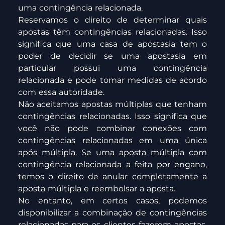
uma contingência relacionada.
Reservamos o direito de determinar quais
apostas têm contingências relacionadas. Isso
significa que uma casa de apostasia tem o
poder de decidir se uma apostasia em
particular possui uma contingência
relacionada e pode tomar medidas de acordo
com essa autoridade.
Não aceitamos apostas múltiplas que tenham
contingências relacionadas. Isso significa que
você não pode combinar conexões com
contingências relacionadas em uma única
após múltipla. Se uma aposta múltipla com
contingência relacionada a feita por engano,
temos o direito de anular completamente a
aposta múltipla e reembolsar a aposta.
No entanto, em certos casos, podemos
disponibilizar a combinação de contingências
relacionadas para os clientes fazerem apostas.