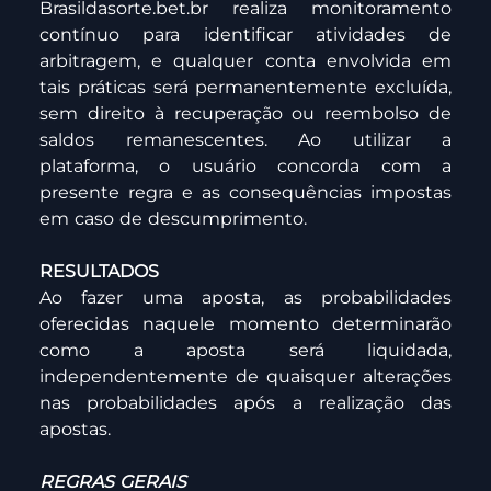
Brasildasorte.bet.br realiza monitoramento
contínuo para identificar atividades de
arbitragem, e qualquer conta envolvida em
tais práticas será permanentemente excluída,
sem direito à recuperação ou reembolso de
saldos remanescentes. Ao utilizar a
plataforma, o usuário concorda com a
presente regra e as consequências impostas
em caso de descumprimento.
RESULTADOS
Ao fazer uma aposta, as probabilidades
oferecidas naquele momento determinarão
como a aposta será liquidada,
independentemente de quaisquer alterações
nas probabilidades após a realização das
apostas.
REGRAS GERAIS