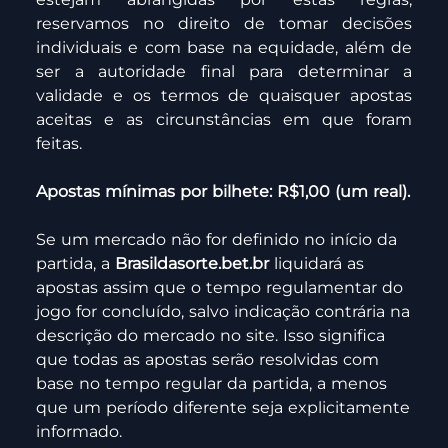
reservamos no direito de tomar decisões
individuais e com base na equidade, além de
ser a autoridade final para determinar a
validade e os termos de quaisquer apostas
aceitas e as circunstâncias em que foram
feitas.
Apostas mínimas por bilhete: R$1,00 (um real).
Se um mercado não for definido no início da
partida, a
Brasildasorte.bet.br
liquidará as
apostas assim que o tempo regulamentar do
jogo for concluído, salvo indicação contrária na
descrição do mercado no site. Isso significa
que todas as apostas serão resolvidas com
base no tempo regular da partida, a menos
que um período diferente seja explicitamente
informado.