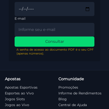
E-mail
Consultar
A senha de acesso ao documento PDF é o seu CPF
(apenas números).
Apostas
Comunidade
Apostas Esportivas
Promoções
Esportes ao Vivo
Informe de Rendimentos
Jogos Slots
Blog
Jogos ao Vivo
Central de Ajuda