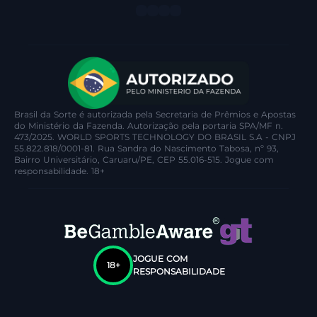
Brasil da Sorte é autorizada pela Secretaria de Prêmios e Apostas
do Ministério da Fazenda. Autorização pela portaria SPA/MF n.
473/2025. WORLD SPORTS TECHNOLOGY DO BRASIL S.A - CNPJ
55.822.818/0001-81. Rua Sandra do Nascimento Tabosa, nº 93,
Bairro Universitário, Caruaru/PE, CEP 55.016-515. Jogue com
responsabilidade. 18+
JOGUE COM
18+
RESPONSABILIDADE