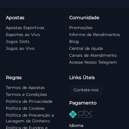
Apostas
Comunidade
Apostas Esportivas
Promoções
Esportes ao Vivo
Informe de Rendimentos
Jogos Slots
Blog
Jogos ao Vivo
Central de Ajuda
Canais de Atendimento
Acesse Nosso Telegram
Regras
Links Úteis
Termos de Apostas
Contate-nos
Termos e Condições
Política de Privacidade
Pagamento
Política de Cookies
Política de Prevenção a
Lavagem de Dinheiro
Idioma
Política de Fundos e