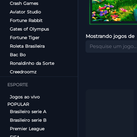
Crash Games
Aviator Studio
Fortune Rabbit
Gates of Olympus
Mostrando jogos de
Fortune Tiger
Roleta Brasileira
Bac Bo
Ronaldinho da Sorte
Creedroomz
ESPORTE
Jogos ao vivo
POPULAR
Brasileiro serie A
Brasileiro serie B
Premier League