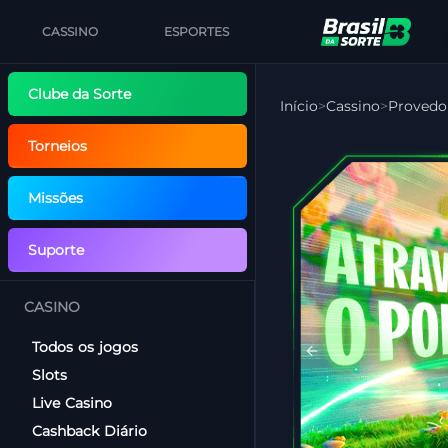
CASSINO
ESPORTES
Clube da Sorte
Início
>
Cassino
>
Provedo
Torneios
Missões
Suporte
CASINO
Todos os jogos
Previous Slide
Slots
Live Casino
Cashback Diário