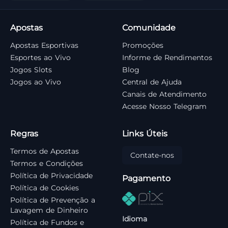
Apostas
Comunidade
Apostas Esportivas
Promoções
Esportes ao Vivo
Informe de Rendimentos
Jogos Slots
Blog
Jogos ao Vivo
Central de Ajuda
Canais de Atendimento
Acesse Nosso Telegram
Regras
Links Úteis
Termos de Apostas
Contate-nos
Termos e Condições
Política de Privacidade
Pagamento
Política de Cookies
Política de Prevenção a
Lavagem de Dinheiro
Idioma
Política de Fundos e