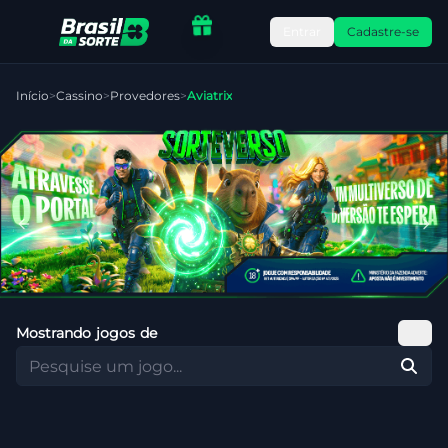
Entrar
Cadastre-se
Início
>
Cassino
>
Provedores
>
Aviatrix
Previous Slide
Nex
Mostrando jogos de