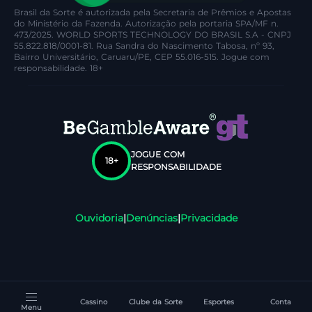
Brasil da Sorte é autorizada pela Secretaria de Prêmios e Apostas
do Ministério da Fazenda. Autorização pela portaria SPA/MF n.
473/2025. WORLD SPORTS TECHNOLOGY DO BRASIL S.A - CNPJ
55.822.818/0001-81. Rua Sandra do Nascimento Tabosa, nº 93,
Bairro Universitário, Caruaru/PE, CEP 55.016-515. Jogue com
responsabilidade. 18+
JOGUE COM
18+
RESPONSABILIDADE
Ouvidoria
|
Denúncias
|
Privacidade
Cassino
Clube da Sorte
Esportes
Conta
Menu