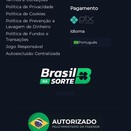
Política de Privacidade
Pagamento
Política de Cookies
Política de Prevenção a
Lavagem de Dinheiro
Idioma
Política de Fundos e
Transações
Português
Jogo Responsável
Autoexclusão Centralizada