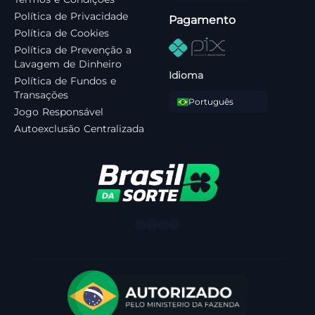
Política de Privacidade
Pagamento
Política de Cookies
Política de Prevenção a
Lavagem de Dinheiro
Idioma
Política de Fundos e
Transações
Português
Jogo Responsável
Autoexclusão Centralizada