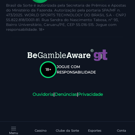
Brasil da Sorte é autorizada pela Secretaria de Prêmios e Apostas
do Ministério da Fazenda. Autorização pela portaria SPA/MF n.
473/2025. WORLD SPORTS TECHNOLOGY DO BRASIL S.A - CNPJ
55.822.818/0001-81. Rua Sandra do Nascimento Tabosa, nº 93,
Bairro Universitário, Caruaru/PE, CEP 55.016-515. Jogue com
responsabilidade. 18+
JOGUE COM
18+
RESPONSABILIDADE
Ouvidoria
|
Denúncias
|
Privacidade
Cassino
Clube da Sorte
Esportes
Conta
Menu