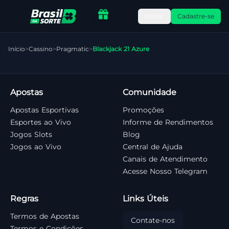
Entrar
Cadastre-se
Início
>
Cassino
>
Pragmatic
>
Blackjack 21 Azure
Apostas
Comunidade
Apostas Esportivas
Promoções
Esportes ao Vivo
Informe de Rendimentos
Jogos Slots
Blog
Jogos ao Vivo
Central de Ajuda
Canais de Atendimento
Acesse Nosso Telegram
Regras
Links Úteis
Termos de Apostas
Contate-nos
Termos e Condições