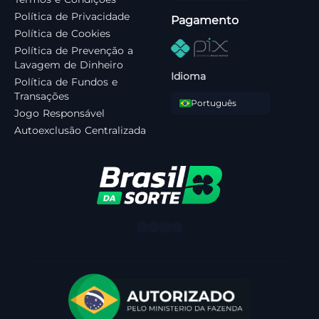
Política de Privacidade
Pagamento
Política de Cookies
Política de Prevenção a
Lavagem de Dinheiro
Idioma
Política de Fundos e
Transações
Português
Jogo Responsável
Autoexclusão Centralizada