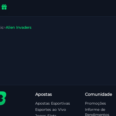
ic
>
Alien Invaders
Apostas
Comunidade
Apostas Esportivas
Promoções
Esportes ao Vivo
Informe de
Rendimentos
Jogos Slots