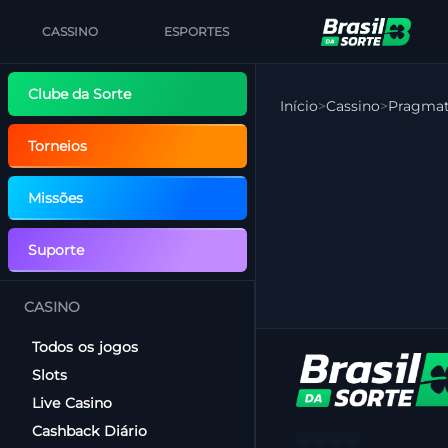
CASSINO
ESPORTES
Clube da Sorte
Início
>
Cassino
>
Pragmat
Torneios
Missões
Suporte
CASINO
Todos os jogos
Slots
Live Casino
Cashback Diário