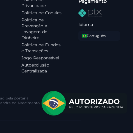
Pagamento
Privacidade
Política de Cookies
Política de
Idioma
Prevenção a
Lavagem de
Português
Dinheiro
Política de Fundos
e Transações
Jogo Responsável
Autoexclusão
Centralizada
ão pela portaria
Sandra do Nascimento