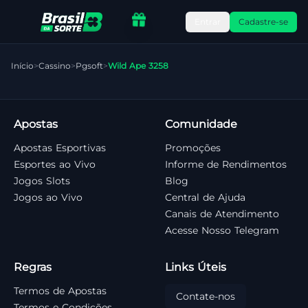
Entrar
Cadastre-se
Início
>
Cassino
>
Pgsoft
>
Wild Ape 3258
Apostas
Comunidade
Apostas Esportivas
Promoções
Esportes ao Vivo
Informe de Rendimentos
Jogos Slots
Blog
Jogos ao Vivo
Central de Ajuda
Canais de Atendimento
Acesse Nosso Telegram
Regras
Links Úteis
Termos de Apostas
Contate-nos
Termos e Condições