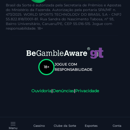
Brasil da Sorte é autorizada pela Secretaria de Prêmios e Apostas
do Ministério da Fazenda. Autorização pela portaria SPA/MF n.
473/2025. WORLD SPORTS TECHNOLOGY DO BRASIL S.A - CNPJ
55.822.818/0001-81. Rua Sandra do Nascimento Tabosa, nº 93,
Bairro Universitário, Caruaru/PE, CEP 55.016-515. Jogue com
responsabilidade. 18+
JOGUE COM
18+
RESPONSABILIDADE
Ouvidoria
|
Denúncias
|
Privacidade
Cassino
Clube da Sorte
Esportes
Conta
Menu