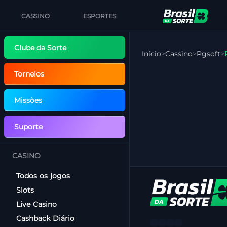
CASSINO
ESPORTES
Clube da Sorte
Início
>
Cassino
>
Pgsoft
>
Torneios
Missões
Suporte
CASINO
Todos os jogos
Slots
Live Casino
Cashback Diário