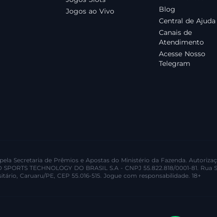
Blog
Jogos ao Vivo
Central de Ajuda
Canais de
Atendimento
Acesse Nosso
Telegram
 pela Secretaria de Prêmios e Apostas do Ministério da Fazenda. Autorizaç
D SPORTS TECHNOLOGY DO BRASIL S.A - CNPJ 55.822.818/0001-81. Rua 
sitário, Caruaru/PE, CEP 55.016-515. Jogue com responsabilidade. 18+