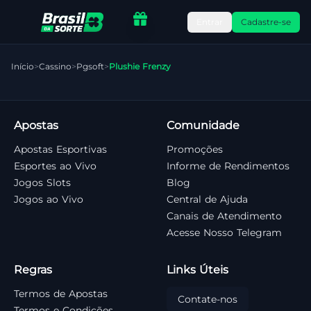
Entrar
Cadastre-se
Início
>
Cassino
>
Pgsoft
>
Plushie Frenzy
Apostas
Comunidade
Apostas Esportivas
Promoções
Esportes ao Vivo
Informe de Rendimentos
Jogos Slots
Blog
Jogos ao Vivo
Central de Ajuda
Canais de Atendimento
Acesse Nosso Telegram
Regras
Links Úteis
Termos de Apostas
Contate-nos
Termos e Condições