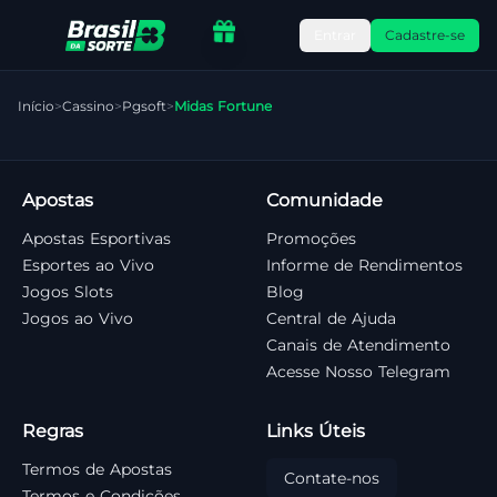
Entrar
Cadastre-se
Início
>
Cassino
>
Pgsoft
>
Midas Fortune
Apostas
Comunidade
Apostas Esportivas
Promoções
Esportes ao Vivo
Informe de Rendimentos
Jogos Slots
Blog
Jogos ao Vivo
Central de Ajuda
Canais de Atendimento
Acesse Nosso Telegram
Regras
Links Úteis
Termos de Apostas
Contate-nos
Termos e Condições