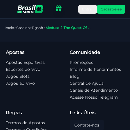
Entrar
Cadastre-se
Início
>
Cassino
>
Pgsoft
>
Medusa 2 The Quest Of Perseus
Apostas
Comunidade
Apostas Esportivas
Promoções
Esportes ao Vivo
Informe de Rendimentos
Jogos Slots
Blog
Jogos ao Vivo
Central de Ajuda
Canais de Atendimento
Acesse Nosso Telegram
Regras
Links Úteis
Termos de Apostas
Contate-nos
Termos e Condições