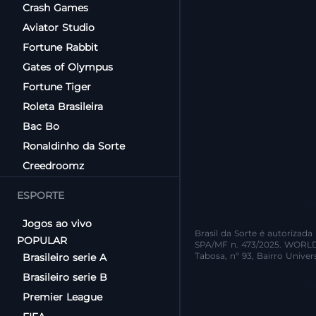
Crash Games
Aviator Studio
Fortune Rabbit
Gates of Olympus
Fortune Tiger
Roleta Brasileira
Bac Bo
Ronaldinho da Sorte
Creedroomz
ESPORTE
Jogos ao vivo
Brasil da Sorte é autorizada
POPULAR
SPA/MF n. 473/2025. WORL
Tabosa, nº 93, Bairro Univer
Brasileiro serie A
Brasileiro serie B
Premier League