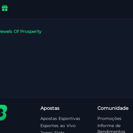
Jewels Of Prosperity
Apostas
Comunidade
Apostas Esportivas
Promoções
Esportes ao Vivo
Informe de
Rendimentos
Jogos Slots