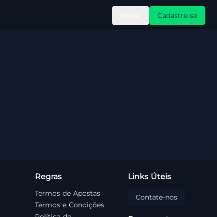
Entrar
Cadastre-se
Regras
Links Úteis
Termos de Apostas
Contate-nos
Termos e Condições
Política de