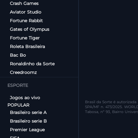
Crash Games
Aviator Studio
Fortune Rabbit
Gates of Olympus
Fortune Tiger
Roleta Brasileira
Bac Bo
Ronaldinho da Sorte
Creedroomz
ESPORTE
Jogos ao vivo
Brasil da Sorte é autorizada
POPULAR
SPA/MF n. 473/2025. WORL
Tabosa, nº 93, Bairro Univer
Brasileiro serie A
Brasileiro serie B
Premier League