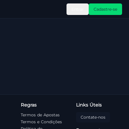
Entrar
Cadastre-se
Regras
Links Úteis
Termos de Apostas
Contate-nos
Termos e Condições
Política de