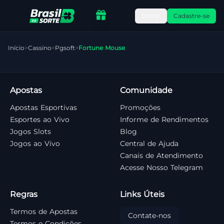
Entrar
Cadastre-se
Início
>
Cassino
>
Pgsoft
>
Fortune Mouse
Apostas
Comunidade
Apostas Esportivas
Promoções
Esportes ao Vivo
Informe de Rendimentos
Jogos Slots
Blog
Jogos ao Vivo
Central de Ajuda
Canais de Atendimento
Acesse Nosso Telegram
Regras
Links Úteis
Termos de Apostas
Contate-nos
Termos e Condições