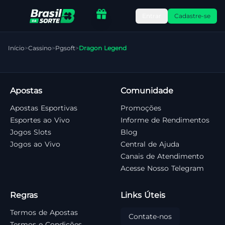
Entrar
Cadastre-se
Início
>
Cassino
>
Pgsoft
>
Dragon Legend
Apostas
Comunidade
Apostas Esportivas
Promoções
Esportes ao Vivo
Informe de Rendimentos
Jogos Slots
Blog
Jogos ao Vivo
Central de Ajuda
Canais de Atendimento
Acesse Nosso Telegram
Regras
Links Úteis
Termos de Apostas
Contate-nos
Termos e Condições