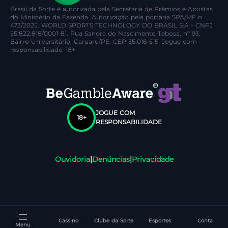
Brasil da Sorte é autorizada pela Secretaria de Prêmios e Apostas
do Ministério da Fazenda. Autorização pela portaria SPA/MF n.
473/2025. WORLD SPORTS TECHNOLOGY DO BRASIL S.A - CNPJ
55.822.818/0001-81. Rua Sandra do Nascimento Tabosa, nº 93,
Bairro Universitário, Caruaru/PE, CEP 55.016-515. Jogue com
responsabilidade. 18+
JOGUE COM
18+
RESPONSABILIDADE
Ouvidoria
|
Denúncias
|
Privacidade
Cassino
Clube da Sorte
Esportes
Conta
Menu