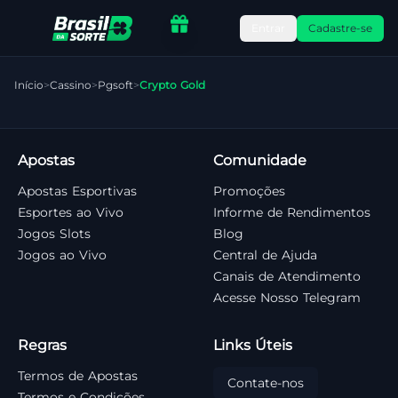
Entrar
Cadastre-se
Início
>
Cassino
>
Pgsoft
>
Crypto Gold
Apostas
Comunidade
Apostas Esportivas
Promoções
Esportes ao Vivo
Informe de Rendimentos
Jogos Slots
Blog
Jogos ao Vivo
Central de Ajuda
Canais de Atendimento
Acesse Nosso Telegram
Regras
Links Úteis
Termos de Apostas
Contate-nos
Termos e Condições