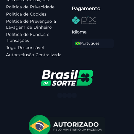
Política de Privacidade
Pagamento
Política de Cookies
Política de Prevenção a
Lavagem de Dinheiro
Idioma
Política de Fundos e
Transações
Português
Jogo Responsável
Autoexclusão Centralizada