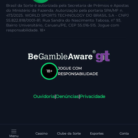
Brasil da Sorte é autorizada pela Secretaria de Prêmios e Apostas
do Ministério da Fazenda. Autorização pela portaria SPA/MF n.
473/2025. WORLD SPORTS TECHNOLOGY DO BRASIL S.A - CNPJ
55.822.818/0001-81. Rua Sandra do Nascimento Tabosa, nº 93,
Bairro Universitário, Caruaru/PE, CEP 55.016-515. Jogue com
responsabilidade. 18+
JOGUE COM
18+
RESPONSABILIDADE
Ouvidoria
|
Denúncias
|
Privacidade
Cassino
Clube da Sorte
Esportes
Conta
Menu