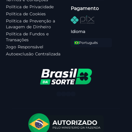
Política de Privacidade
Pagamento
Política de Cookies
Política de Prevenção a
Lavagem de Dinheiro
Idioma
Política de Fundos e
Transações
Português
Jogo Responsável
Autoexclusão Centralizada