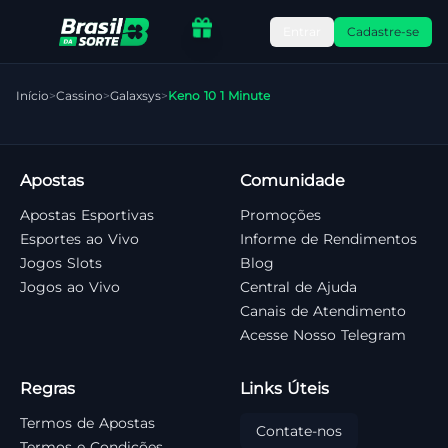
Entrar
Cadastre-se
Início
>
Cassino
>
Galaxsys
>
Keno 10 1 Minute
Apostas
Comunidade
Apostas Esportivas
Promoções
Esportes ao Vivo
Informe de Rendimentos
Jogos Slots
Blog
Jogos ao Vivo
Central de Ajuda
Canais de Atendimento
Acesse Nosso Telegram
Regras
Links Úteis
Termos de Apostas
Contate-nos
Termos e Condições