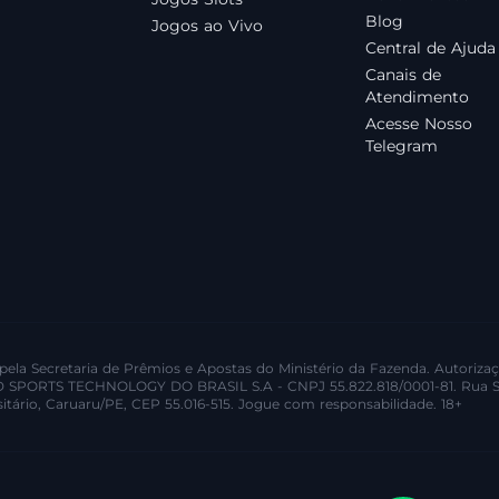
Blog
Jogos ao Vivo
Central de Ajuda
Canais de
Atendimento
Acesse Nosso
Telegram
 pela Secretaria de Prêmios e Apostas do Ministério da Fazenda. Autorizaç
D SPORTS TECHNOLOGY DO BRASIL S.A - CNPJ 55.822.818/0001-81. Rua 
sitário, Caruaru/PE, CEP 55.016-515. Jogue com responsabilidade. 18+