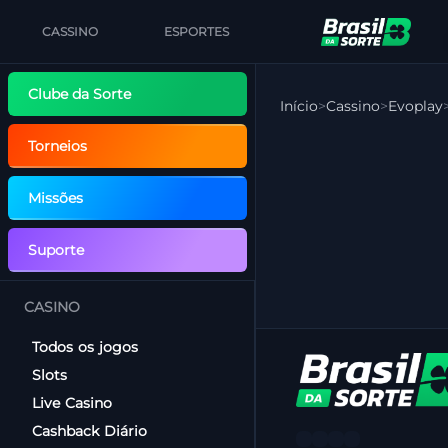
CASSINO
ESPORTES
Clube da Sorte
Início
>
Cassino
>
Evoplay
Torneios
Missões
Suporte
CASINO
Todos os jogos
Slots
Live Casino
Cashback Diário