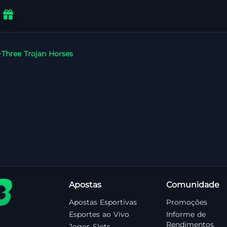
>
Three Trojan Horses
Apostas
Comunidade
Apostas Esportivas
Promoções
Esportes ao Vivo
Informe de
Rendimentos
Jogos Slots