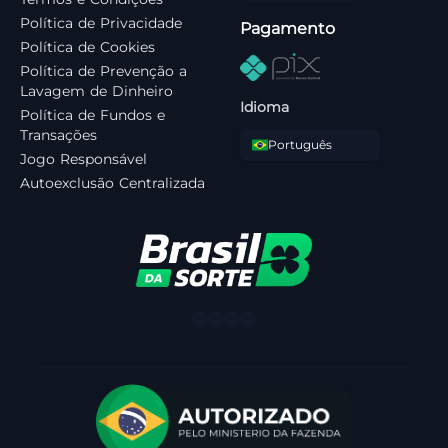
Política de Privacidade
Pagamento
Política de Cookies
Política de Prevenção a
Lavagem de Dinheiro
Idioma
Política de Fundos e
Transações
Português
Jogo Responsável
Autoexclusão Centralizada