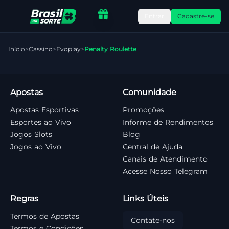
Entrar
Cadastre-se
Início
>
Cassino
>
Evoplay
>
Penalty Roulette
Apostas
Comunidade
Apostas Esportivas
Promoções
Esportes ao Vivo
Informe de Rendimentos
Jogos Slots
Blog
Jogos ao Vivo
Central de Ajuda
Canais de Atendimento
Acesse Nosso Telegram
Regras
Links Úteis
Termos de Apostas
Contate-nos
Termos e Condições