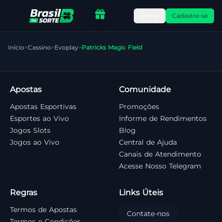
Entrar
Cadastre-se
Início
>
Cassino
>
Evoplay
>
Patricks Magic Field
Apostas
Comunidade
Apostas Esportivas
Promoções
Esportes ao Vivo
Informe de Rendimentos
Jogos Slots
Blog
Jogos ao Vivo
Central de Ajuda
Canais de Atendimento
Acesse Nosso Telegram
Regras
Links Úteis
Termos de Apostas
Contate-nos
Termos e Condições