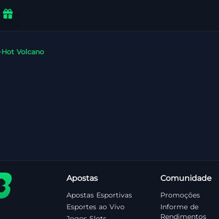
>
Hot Volcano
Apostas
Comunidade
Apostas Esportivas
Promoções
Esportes ao Vivo
Informe de
Rendimentos
Jogos Slots