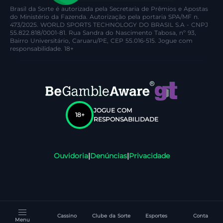
Brasil da Sorte é autorizada pela Secretaria de Prêmios e Apostas
do Ministério da Fazenda. Autorização pela portaria SPA/MF n.
473/2025. WORLD SPORTS TECHNOLOGY DO BRASIL S.A - CNPJ
55.822.818/0001-81. Rua Sandra do Nascimento Tabosa, nº 93,
Bairro Universitário, Caruaru/PE, CEP 55.016-515. Jogue com
responsabilidade. 18+
JOGUE COM
18+
RESPONSABILIDADE
Ouvidoria
|
Denúncias
|
Privacidade
Cassino
Clube da Sorte
Esportes
Conta
Menu