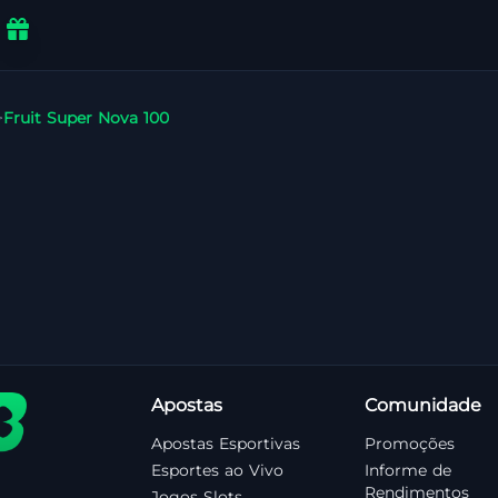
>
Fruit Super Nova 100
Apostas
Comunidade
Apostas Esportivas
Promoções
Esportes ao Vivo
Informe de
Rendimentos
Jogos Slots