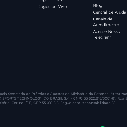
Blog
Jogos ao Vivo
Central de Ajuda
Canais de
Atendimento
Acesse Nosso
Telegram
 pela Secretaria de Prêmios e Apostas do Ministério da Fazenda. Autorizaç
D SPORTS TECHNOLOGY DO BRASIL S.A - CNPJ 55.822.818/0001-81. Rua 
sitário, Caruaru/PE, CEP 55.016-515. Jogue com responsabilidade. 18+