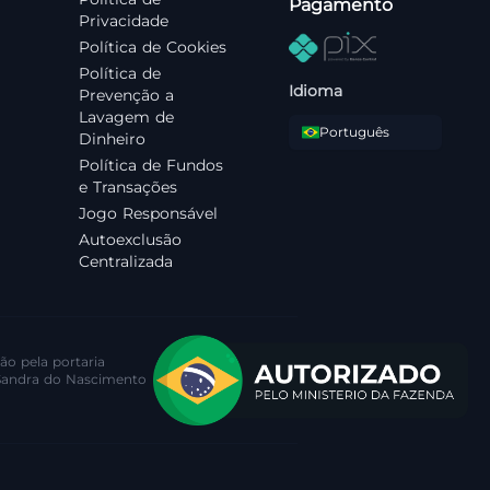
Pagamento
Privacidade
Política de Cookies
Política de
Idioma
Prevenção a
Lavagem de
Português
Dinheiro
Política de Fundos
e Transações
Jogo Responsável
Autoexclusão
Centralizada
ão pela portaria
Sandra do Nascimento