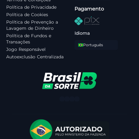
Política de Privacidade
Pagamento
Política de Cookies
Política de Prevenção a
Lavagem de Dinheiro
Idioma
Política de Fundos e
Transações
Português
Jogo Responsável
Autoexclusão Centralizada