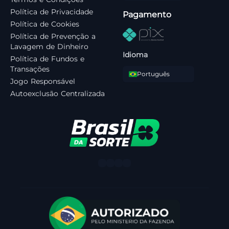
Política de Privacidade
Pagamento
Política de Cookies
Política de Prevenção a
Lavagem de Dinheiro
Idioma
Política de Fundos e
Transações
Português
Jogo Responsável
Autoexclusão Centralizada