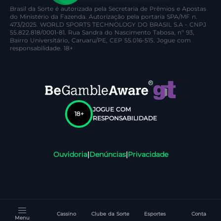
Brasil da Sorte é autorizada pela Secretaria de Prêmios e Apostas
do Ministério da Fazenda. Autorização pela portaria SPA/MF n.
473/2025. WORLD SPORTS TECHNOLOGY DO BRASIL S.A - CNPJ
55.822.818/0001-81. Rua Sandra do Nascimento Tabosa, nº 93,
Bairro Universitário, Caruaru/PE, CEP 55.016-515. Jogue com
responsabilidade. 18+
JOGUE COM
18+
RESPONSABILIDADE
Ouvidoria
|
Denúncias
|
Privacidade
Cassino
Clube da Sorte
Esportes
Conta
Menu