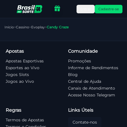
Entrar
Cadastre-se
Início
>
Cassino
>
Evoplay
>
Candy Craze
Apostas
Comunidade
Apostas Esportivas
Promoções
Esportes ao Vivo
Informe de Rendimentos
Jogos Slots
Blog
Jogos ao Vivo
Central de Ajuda
Canais de Atendimento
Acesse Nosso Telegram
Regras
Links Úteis
Termos de Apostas
Contate-nos
Termos e Condições