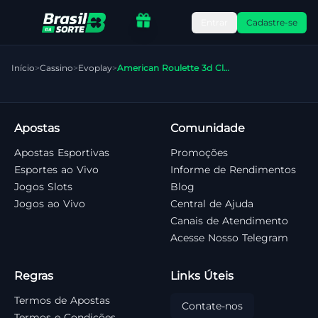
Entrar
Cadastre-se
Início
>
Cassino
>
Evoplay
>
American Roulette 3d Classic
Apostas
Comunidade
Apostas Esportivas
Promoções
Esportes ao Vivo
Informe de Rendimentos
Jogos Slots
Blog
Jogos ao Vivo
Central de Ajuda
Canais de Atendimento
Acesse Nosso Telegram
Regras
Links Úteis
Termos de Apostas
Contate-nos
Termos e Condições