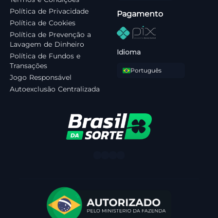
Política de Privacidade
Pagamento
Política de Cookies
Política de Prevenção a
Lavagem de Dinheiro
Idioma
Política de Fundos e
Transações
Português
Jogo Responsável
Autoexclusão Centralizada