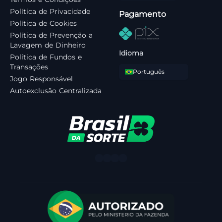
Política de Privacidade
Pagamento
Política de Cookies
Política de Prevenção a
Lavagem de Dinheiro
Idioma
Política de Fundos e
Transações
Português
Jogo Responsável
Autoexclusão Centralizada