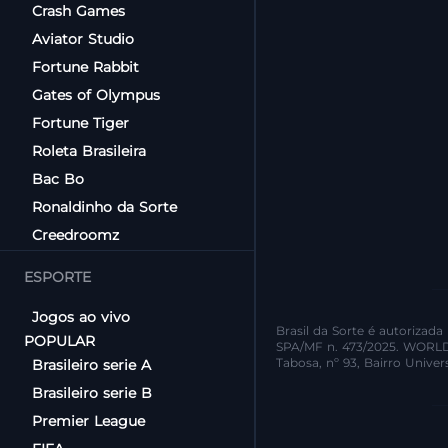
Crash Games
Aviator Studio
Fortune Rabbit
Gates of Olympus
Fortune Tiger
Roleta Brasileira
Bac Bo
Ronaldinho da Sorte
Creedroomz
ESPORTE
Jogos ao vivo
Brasil da Sorte é autorizada
POPULAR
SPA/MF n. 473/2025. WORL
Tabosa, nº 93, Bairro Univer
Brasileiro serie A
Brasileiro serie B
Premier League