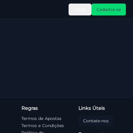
Entrar
Cadastre-se
Regras
Links Úteis
Termos de Apostas
Contate-nos
Termos e Condições
Política de