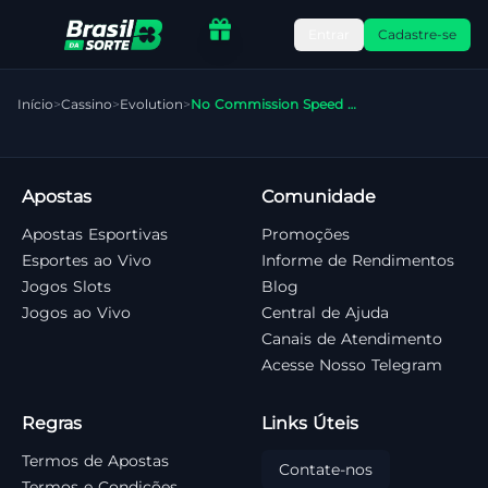
Entrar
Cadastre-se
Início
>
Cassino
>
Evolution
>
No Commission Speed Baccarat C
Apostas
Comunidade
Apostas Esportivas
Promoções
Esportes ao Vivo
Informe de Rendimentos
Jogos Slots
Blog
Jogos ao Vivo
Central de Ajuda
Canais de Atendimento
Acesse Nosso Telegram
Regras
Links Úteis
Termos de Apostas
Contate-nos
Termos e Condições