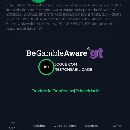
Brasil da Sorte é autorizada pela Secretaria de Prêmios e Apostas
do Ministério da Fazenda. Autorização pela portaria SPA/MF n.
473/2025. WORLD SPORTS TECHNOLOGY DO BRASIL S.A - CNPJ
55.822.818/0001-81. Rua Sandra do Nascimento Tabosa, nº 93,
Bairro Universitário, Caruaru/PE, CEP 55.016-515. Jogue com
responsabilidade. 18+
JOGUE COM
18+
RESPONSABILIDADE
Ouvidoria
|
Denúncias
|
Privacidade
Cassino
Clube da Sorte
Esportes
Conta
Menu