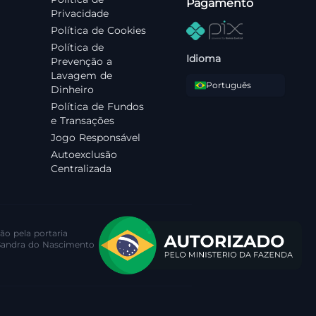
Pagamento
Privacidade
Política de Cookies
Política de
Idioma
Prevenção a
Lavagem de
Português
Dinheiro
Política de Fundos
e Transações
Jogo Responsável
Autoexclusão
Centralizada
ão pela portaria
Sandra do Nascimento