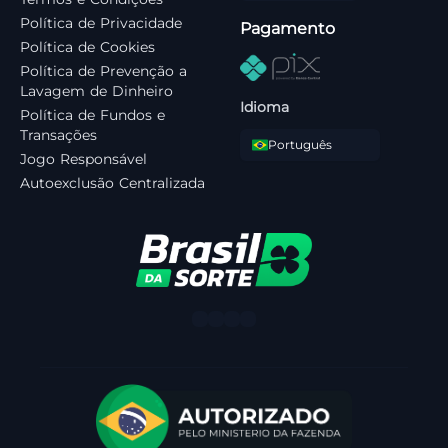
Política de Privacidade
Pagamento
Política de Cookies
Política de Prevenção a
Lavagem de Dinheiro
Idioma
Política de Fundos e
Transações
Português
Jogo Responsável
Autoexclusão Centralizada