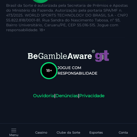
Brasil da Sorte é autorizada pela Secretaria de Prêmios e Apostas
do Ministério da Fazenda. Autorização pela portaria SPA/MF n.
473/2025. WORLD SPORTS TECHNOLOGY DO BRASIL S.A - CNPJ
55.822.818/0001-81. Rua Sandra do Nascimento Tabosa, nº 93,
Bairro Universitário, Caruaru/PE, CEP 55.016-515. Jogue com
responsabilidade. 18+
JOGUE COM
18+
RESPONSABILIDADE
Ouvidoria
|
Denúncias
|
Privacidade
Cassino
Clube da Sorte
Esportes
Conta
Menu