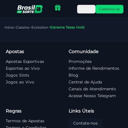
Entrar
Cadastre-se
Início
>
Cassino
>
Evolution
>
Extreme Texas Hold
Apostas
Comunidade
Apostas Esportivas
Promoções
Esportes ao Vivo
Informe de Rendimentos
Jogos Slots
Blog
Jogos ao Vivo
Central de Ajuda
Canais de Atendimento
Acesse Nosso Telegram
Regras
Links Úteis
Termos de Apostas
Contate-nos
Termos e Condições