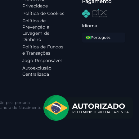
Pagamento
Privacidade
Política de Cookies
Política de
Idioma
Prevenção a
Lavagem de
Português
Dinheiro
Política de Fundos
e Transações
Jogo Responsável
Autoexclusão
Centralizada
ão pela portaria
Sandra do Nascimento