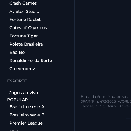
Crash Games
Aviator Studio
Fortune Rabbit
Gates of Olympus
Fortune Tiger
Roleta Brasileira
Bac Bo
Ronaldinho da Sorte
Creedroomz
ESPORTE
Jogos ao vivo
Brasil da Sorte é autorizada
POPULAR
SPA/MF n. 473/2025. WORL
Tabosa, nº 93, Bairro Univer
Brasileiro serie A
Brasileiro serie B
Premier League