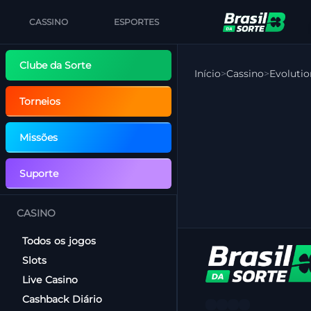
CASSINO
ESPORTES
Clube da Sorte
Início
>
Cassino
>
Evolutio
Torneios
Missões
Suporte
CASINO
Todos os jogos
Slots
Live Casino
Cashback Diário