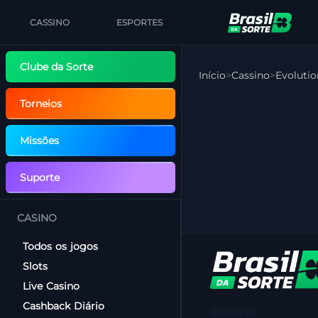
CASSINO
ESPORTES
Clube da Sorte
Início
>
Cassino
>
Evolutio
Torneios
Missões
Suporte
CASINO
Todos os jogos
Slots
Live Casino
Cashback Diário