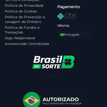
Política de Privacidade
Pagamento
Política de Cookies
Política de Prevenção a
Lavagem de Dinheiro
Idioma
Política de Fundos e
Transações
Português
Jogo Responsável
Autoexclusão Centralizada