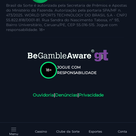
Brasil da Sorte é autorizada pela Secretaria de Prêmios e Apostas
do Ministério da Fazenda. Autorização pela portaria SPA/MF n.
473/2025. WORLD SPORTS TECHNOLOGY DO BRASIL S.A - CNPJ
55.822.818/0001-81. Rua Sandra do Nascimento Tabosa, nº 93,
Bairro Universitário, Caruaru/PE, CEP 55.016-515. Jogue com
responsabilidade. 18+
JOGUE COM
18+
RESPONSABILIDADE
Ouvidoria
|
Denúncias
|
Privacidade
Cassino
Clube da Sorte
Esportes
Conta
Menu