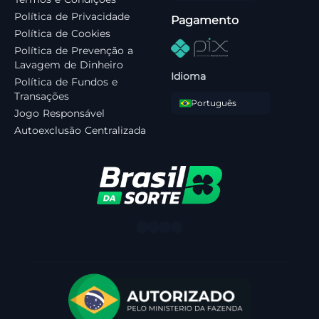
Política de Privacidade
Pagamento
Política de Cookies
Política de Prevenção a
Lavagem de Dinheiro
Idioma
Política de Fundos e
Transações
Português
Jogo Responsável
Autoexclusão Centralizada