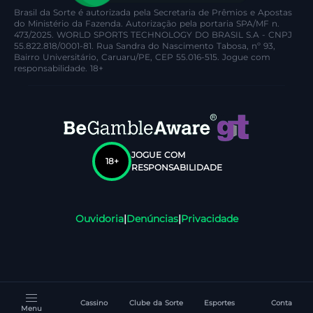
Brasil da Sorte é autorizada pela Secretaria de Prêmios e Apostas
do Ministério da Fazenda. Autorização pela portaria SPA/MF n.
473/2025. WORLD SPORTS TECHNOLOGY DO BRASIL S.A - CNPJ
55.822.818/0001-81. Rua Sandra do Nascimento Tabosa, nº 93,
Bairro Universitário, Caruaru/PE, CEP 55.016-515. Jogue com
responsabilidade. 18+
JOGUE COM
18+
RESPONSABILIDADE
Ouvidoria
|
Denúncias
|
Privacidade
Cassino
Clube da Sorte
Esportes
Conta
Menu