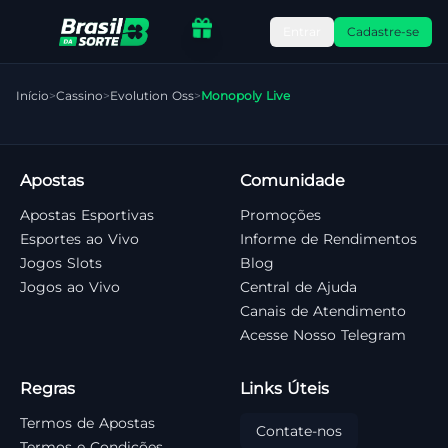
Entrar
Cadastre-se
Início
>
Cassino
>
Evolution Oss
>
Monopoly Live
Apostas
Comunidade
Apostas Esportivas
Promoções
Esportes ao Vivo
Informe de Rendimentos
Jogos Slots
Blog
Jogos ao Vivo
Central de Ajuda
Canais de Atendimento
Acesse Nosso Telegram
Regras
Links Úteis
Termos de Apostas
Contate-nos
Termos e Condições