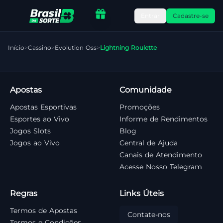
Entrar
Cadastre-se
Início
>
Cassino
>
Evolution Oss
>
Lightning Roulette
Apostas
Comunidade
Apostas Esportivas
Promoções
Esportes ao Vivo
Informe de Rendimentos
Jogos Slots
Blog
Jogos ao Vivo
Central de Ajuda
Canais de Atendimento
Acesse Nosso Telegram
Regras
Links Úteis
Termos de Apostas
Contate-nos
Termos e Condições