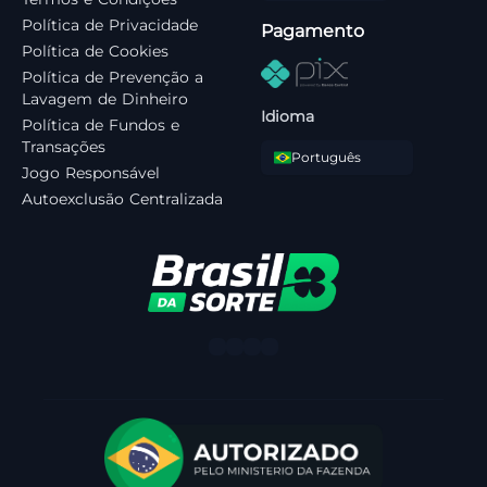
Política de Privacidade
Pagamento
Política de Cookies
Política de Prevenção a
Lavagem de Dinheiro
Idioma
Política de Fundos e
Transações
Português
Jogo Responsável
Autoexclusão Centralizada