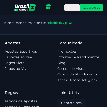
Entrar
Cadastre-se
Início
>
Cassino
>
Evolution Oss
>
Blackjack Vip 42
Apostas
Comunidade
Apostas Esportivas
Promoções
Esportes ao Vivo
Informe de Rendimentos
Jogos Slots
Blog
Jogos ao Vivo
Central de Ajuda
Canais de Atendimento
Acesse Nosso Telegram
Regras
Links Úteis
Termos de Apostas
Contate-nos
Termos e Condições