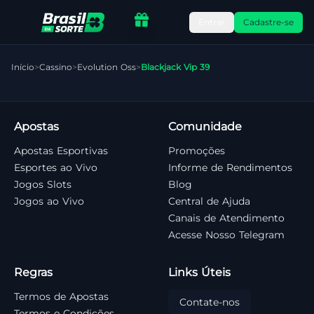
Entrar
Cadastre-se
Início
>
Cassino
>
Evolution Oss
>
Blackjack Vip 39
Apostas
Comunidade
Apostas Esportivas
Promoções
Esportes ao Vivo
Informe de Rendimentos
Jogos Slots
Blog
Jogos ao Vivo
Central de Ajuda
Canais de Atendimento
Acesse Nosso Telegram
Regras
Links Úteis
Termos de Apostas
Contate-nos
Termos e Condições