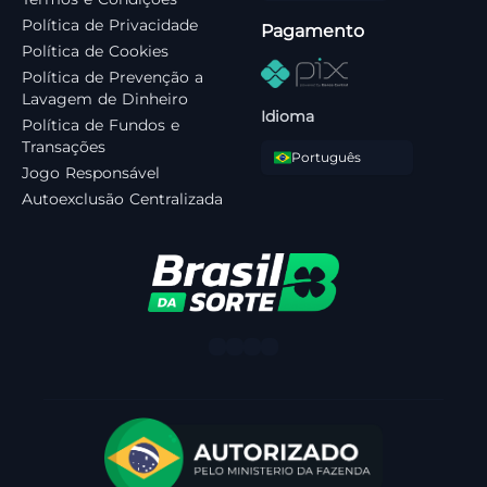
Política de Privacidade
Pagamento
Política de Cookies
Política de Prevenção a
Lavagem de Dinheiro
Idioma
Política de Fundos e
Transações
Português
Jogo Responsável
Autoexclusão Centralizada